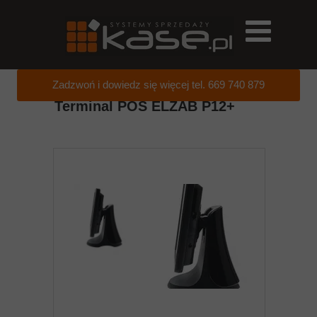
Zadzwoń i dowiedz się więcej tel. 669 740 879
Terminal POS ELZAB P12+