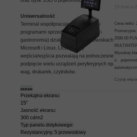
oraz dysk SSD o pojemności 64 GB.
19 marca 
Uniwersalność
Cena netto:
Terminal współpracuje ze wszystkimi
Promocyjna 
programami sprzedażowymi (handel i
2590.00 PL
gastronomia) działającymi w środowiskach
MULTIINT
Microsoft i Linux. Liczne porty
Wysokiej kla
wejścia/wyjścia pozwalają na jednoczesne
o pojemno
podpięcie wielu urządzeń peryferyjnych np.
automatyczn
wag, drukarek, czytników.
Czytaj więce
EKRAN
Przekątna ekranu:
15"
Jasność ekranu:
300 cd/m2
Typ panelu dotykowego:
Rezystancyjny, 5 przewodowy