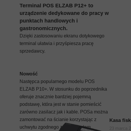
Terminal POS ELZAB P12+ to
urządzenie dedykowane do pracy w
punktach handlowych i
gastronomicznych.
Dzięki zastosowaniu ekranu dotykowego
terminal ułatwia i przyśpiesza pracę
sprzedawcy.
Nowość
Następca popularnego modelu POS
ELZAB P10+. W stosunku do poprzednika
oferuje znacznie bardziej pojemną
podstawę, która jest w stanie pomieścić
zarówno zasilacz jak i kable. POSa można
zamontować na ścianie korzystając z
Kasa fis
uchwytu zgodnego ze standardem
23 marca 